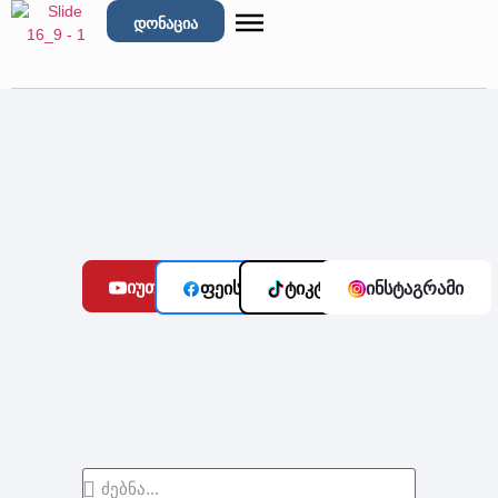
დონაცია
იუთუბი
ფეისბუქი
ტიკტოკი
ინსტაგრამი