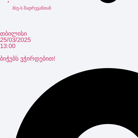
ბსუ-ს შადრევანთან
თბილისი
25/03/2025
13:00
ბიჭებს ვჭირდებით!