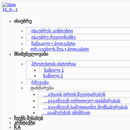
Skip
to
content
ისაუბრე
ისაუბრეს კონტენტი
ისაუბრე რეგიონებზე
ჩანგალი • პოდკასტი
ორ ცეცხლს შუა • პოდკასტი
მნიშვნელოვანი
პროტესტის ისტორია
ნაწილი 1
ნაწილი 2
რჩევები
დახმარება
აქციის დროს შეგიფარებენ
გაგიწევენ იურიდიულ დახმარებას
გაგიწევენ სამედიცინო მომსახურებას
გააშუქებენ უშიშრად
ჩვენს შესახებ
კონტაქტი
KA