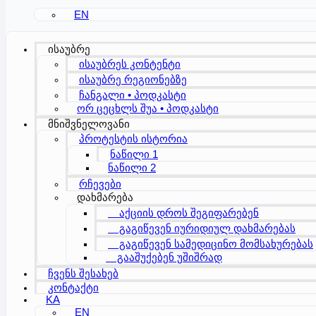
EN
ისაუბრე
ისაუბრეს კონტენტი
ისაუბრე რეგიონებზე
ჩანგალი • პოდკასტი
ორ ცეცხლს შუა • პოდკასტი
მნიშვნელოვანი
პროტესტის ისტორია
ნაწილი 1
ნაწილი 2
რჩევები
დახმარება
აქციის დროს შეგიფარებენ
გაგიწევენ იურიდიულ დახმარებას
გაგიწევენ სამედიცინო მომსახურებას
გააშუქებენ უშიშრად
ჩვენს შესახებ
კონტაქტი
KA
EN