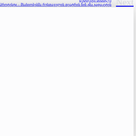
Next
ᲨᲔᲛᲓᲔᲒᲘ ᲡᲘᲐᲮᲚᲔ
პროტესტი – მსახიობებმა რუსთაველის თეატრის წინ გზა გადაკეტეს