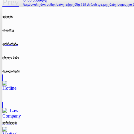
Prev
ᲬᲘᲜᲐ ᲡᲘᲐᲮᲚᲔ
საგამოძიებო: მიმდინარე აქციებზე 319 პირის დაკავებაზე მივიღეთ 
აქციები
ისაუბრე
დახმარება
ცხელი ხაზი
შეგიფარებთ
იურისტები