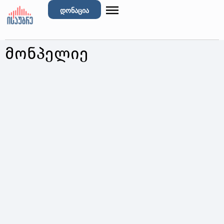
დონაცია
მონპელიე