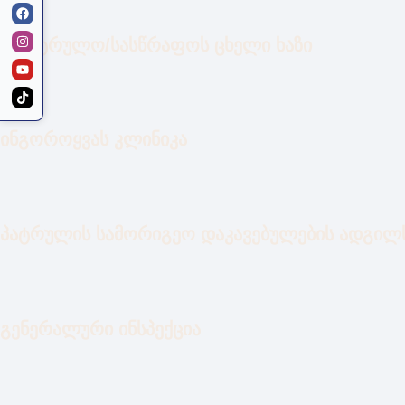
საპატრულო/სასწრაფოს ცხელი ხაზი
ინგოროყვას კლინიკა
პატრულის სამორიგეო დაკავებულების ადგი
გენერალური ინსპექცია