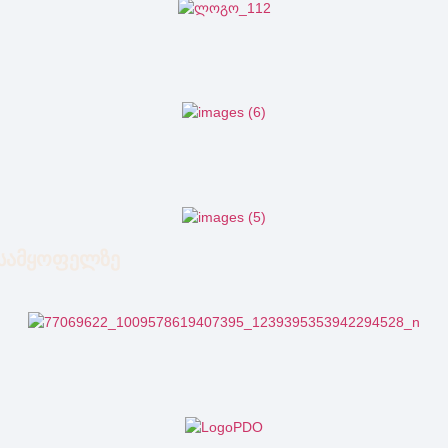
ლსამყოფელზე