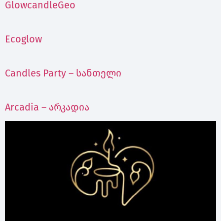
GlowcandleGeo
Ecoglow
Candles Party – სანთელი
Arcadia – არკადია