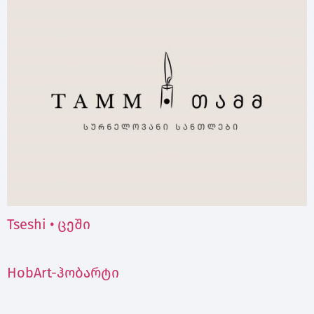
Tseshi • ცეში
HobArt-ჰობარტი